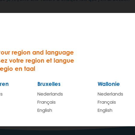
andir au vu du nombre, toujours croissant, d’utilisateurs.
 demandes de réservation. C'est beaucoup, surtout quand 
ne heure avant le départ. Dès lors, si vous réservez à tem
your region and language
sez votre region et langue
regio en taal
avance que vous devrez vous rendre à une fête ou à une r
empêche de réserver votre voiture immédiatement : vous p
ren
Bruxelles
Wallonie
ds
Nederlands
Nederlands
Français
Français
English
English