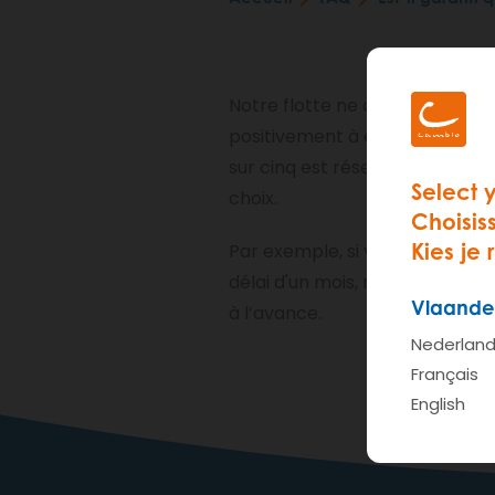
Fil
d'Ariane
Notre flotte ne cesse de s'agr
positivement à environ 90% des
sur cinq est réservé moins d'u
Select 
choix.
Choisis
Kies je 
Par exemple, si vous savez d’
délai d'un mois, rien ne vous 
Vlaande
à l’avance.
Nederlan
Français
English