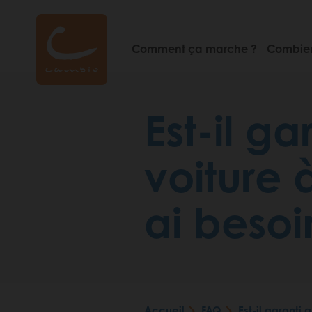
Aller
au
contenu
Comment ça marche ?
Combien
principal
Est-il g
voiture 
ai besoi
Accueil
FAQ
Est-il garanti