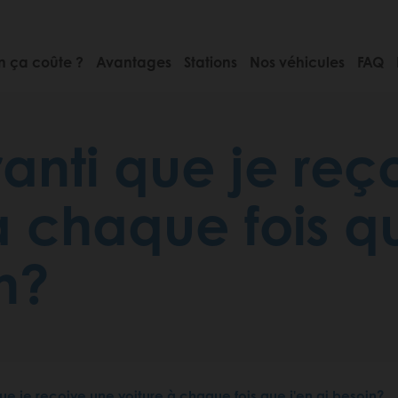
 ça coûte ?
Avantages
Stations
Nos véhicules
FAQ
aranti que je re
à chaque fois q
n?
 que je reçoive une voiture à chaque fois que j'en ai besoin?