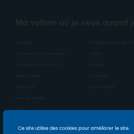
Ma voiture où je veux quand 
Accueil
Cambio, c'est quoi 
Comment ça marche ?
Jobs
Combien ça coûte ?
Presse
Avantages
Contact
Stations
Open data
Nos véhicules
FAQ
Business
Ce site utilise des cookies pour améliorer le site.