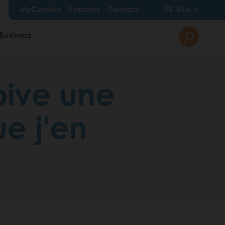
MyCambio
S'inscrire
Contact
FR-VLA
Business
çoive une
ue j'en