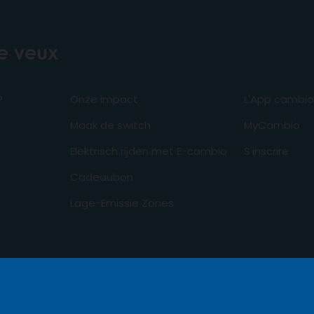
je veux
?
Onze impact
L'App cambio
Maak de switch
MyCambio
Elektrisch rijden met E-cambio
S'inscrire
Cadeaubon
Lage-Emissie Zones