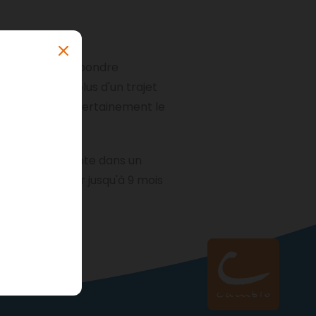
 Nous pouvons répondre
on sait que plus d'un trajet
ps, vous aurez certainement le
éunion importante dans un
ouvez réserver jusqu'à 9 mois