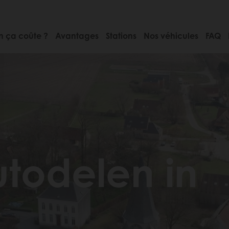
 ça coûte ?
Avantages
Stations
Nos véhicules
FAQ
todelen in