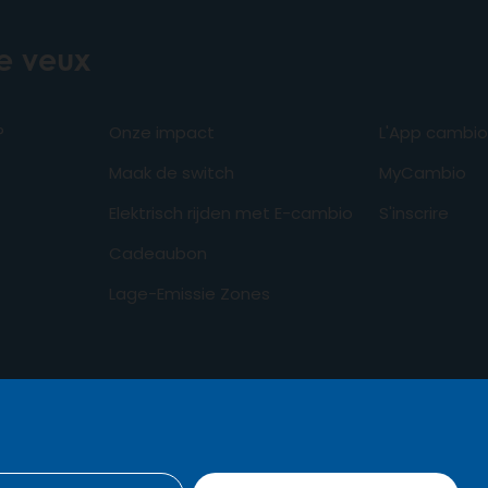
je veux
?
Onze impact
L'App cambio
Maak de switch
MyCambio
Elektrisch rijden met E-cambio
S'inscrire
Cadeaubon
Lage-Emissie Zones