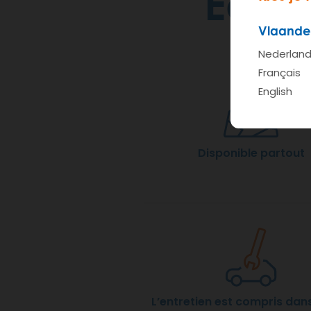
Een 
Vlaande
Nederlan
Français
English
Disponible partout
L’entretien est compris dans