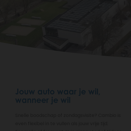
Fil
d'Ariane
Jouw auto waar je wil,
wanneer je wil
Snelle boodschap of zondagsvisite? Cambio is
even flexibel in te vullen als jouw vrije tijd.