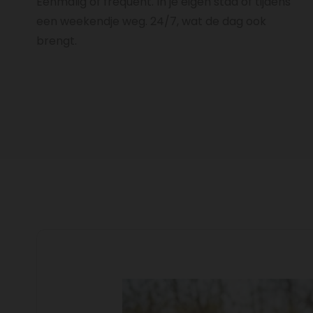
Eenmalig of frequent. In je eigen stad of tijdens
een weekendje weg. 24/7, wat de dag ook
brengt.