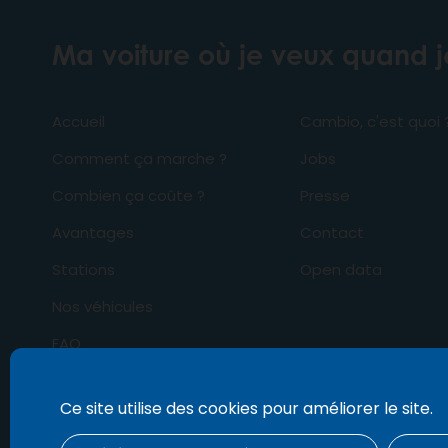
Ma voiture où je veux quand 
Accueil
Cambio, c'est quoi 
Comment ça marche ?
Jobs
Combien ça coûte ?
Presse
Avantages
Contact
Stations
Open data
Nos véhicules
FAQ
Business
Ce site utilise des cookies pour améliorer le site.