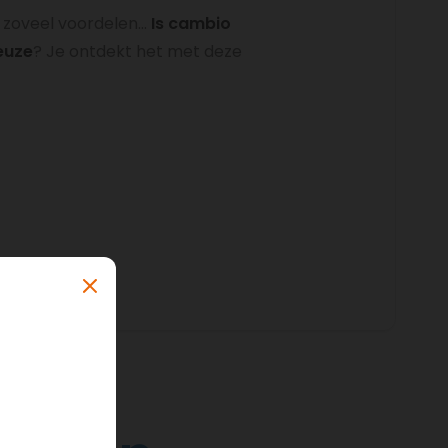
zoveel voordelen...
Is cambio
euze
? Je ontdekt het met deze