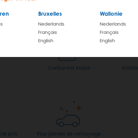
wagen zonder z
ren
Bruxelles
Wallonie
ds
Nederlands
Nederlands
Français
Français
English
English
Carburant inclus
Statio
 le prix
Plus jamais de nettoyage