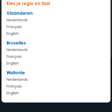
Kies je regio en taal
Vlaanderen
200 m
Nederlands
Terms of use
© 1987–2026 HERE, IGN
Français
English
Voir sur Google Maps
Bruxelles
Nederlands
Français
English
Wallonie
Nederlands
Ma voiture où je veux quand je
Français
veux
English