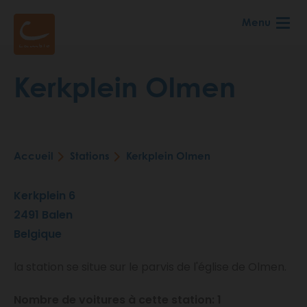
Aller
Menu
au
contenu
principal
Kerkplein Olmen
Accueil
Stations
Kerkplein Olmen
Fil
d'Ariane
Kerkplein 6
2491
Balen
Belgique
la station se situe sur le parvis de l'église de Olmen.
Nombre de voitures à cette station: 1