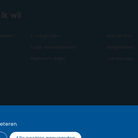
ik wil
odelen?
E-cargo bike
MyCambio
Lage-emissiezones
Registreren
Elektrisch rijden
cambioApp
beteren.