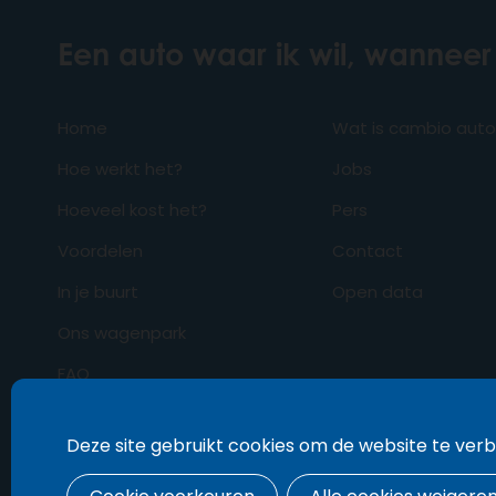
Een auto waar ik wil, wanneer 
Home
Wat is cambio aut
Hoe werkt het?
Jobs
Hoeveel kost het?
Pers
Voordelen
Contact
In je buurt
Open data
Ons wagenpark
FAQ
Business
Deze site gebruikt cookies om de website te ver