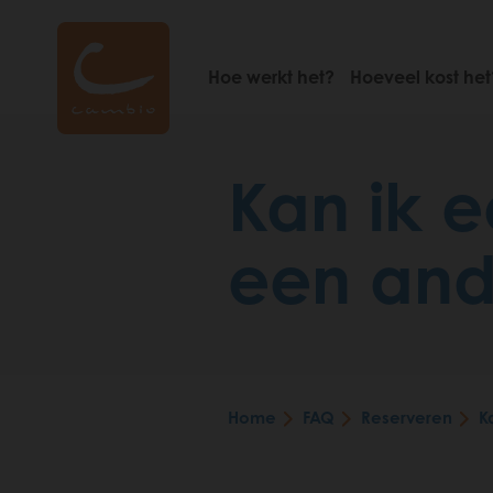
Skip
to
main
Hoe werkt het?
Hoeveel kost het
content
Kan ik e
een ande
Home
FAQ
Reserveren
K
Breadcrumb