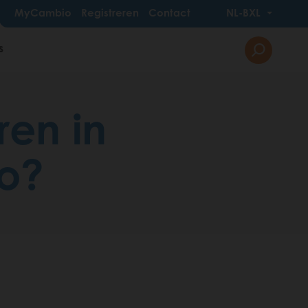
MyCambio
Registreren
Contact
NL-BXL
s
ren in
io?