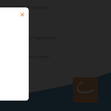
n heel België en ook in de
io standplaatsen
* kan vinden.
w klantendienst.
lauto kunnen niet worden