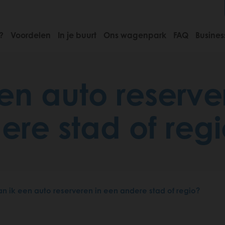
?
Voordelen
In je buurt
Ons wagenpark
FAQ
Busines
en auto reserve
re stad of reg
an ik een auto reserveren in een andere stad of regio?