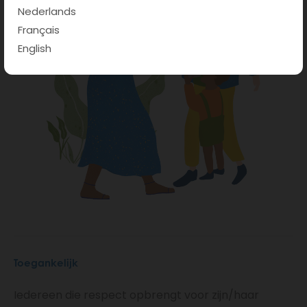
Nederlands
Français
English
Toegankelijk
Iedereen die respect opbrengt voor zijn/haar