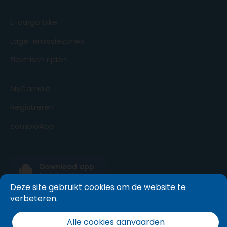
E-cargo bike
Lage-emissiezones
Elektrisch rijden
MyCambio
Registreren
cambioApp
Deze site gebruikt cookies om de website te
verbeteren.
Alle cookies aanvaarden