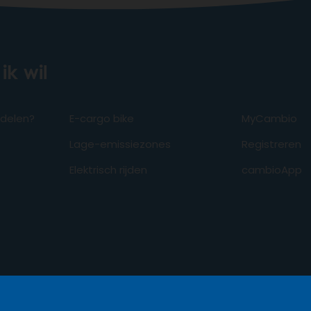
ik wil
odelen?
E-cargo bike
MyCambio
Lage-emissiezones
Registreren
Elektrisch rijden
cambioApp