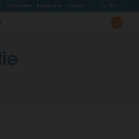
MyCambio
Registreren
Contact
NL-BXL
s
tie