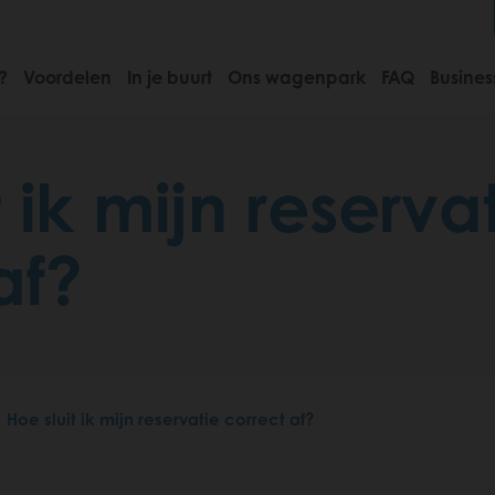
?
Voordelen
In je buurt
Ons wagenpark
FAQ
Busines
 ik mijn reserva
af?
Hoe sluit ik mijn reservatie correct af?