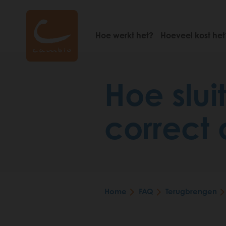
Skip
to
main
Hoe werkt het?
Hoeveel kost het
content
Hoe sluit
correct 
Home
FAQ
Terugbrengen
Breadcrumb