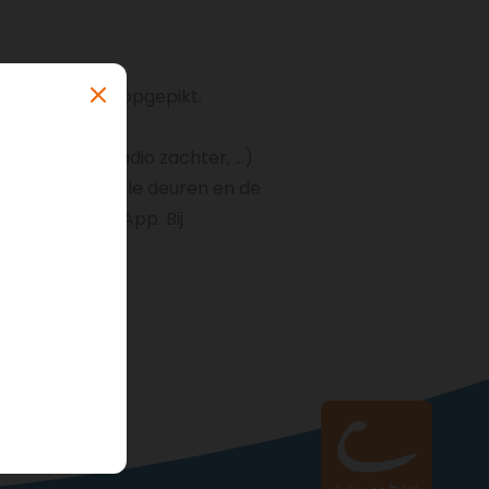
de wagen hebt opgepikt.
mpen, zet de radio zachter, ...)
nkastje. Doe alle deuren en de
 via de cambioApp. Bij