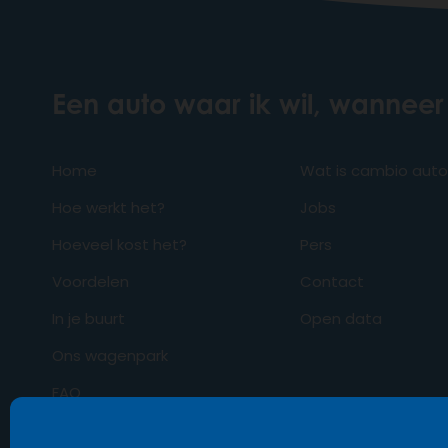
Een auto waar ik wil, wanneer 
Home
Wat is cambio aut
Hoe werkt het?
Jobs
Hoeveel kost het?
Pers
Voordelen
Contact
In je buurt
Open data
Ons wagenpark
FAQ
Business