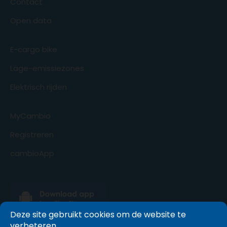
Contact
Open data
E-cargo bike
Lage-emissiezones
Elektrisch rijden
MyCambio
Registreren
cambioApp
Deze site gebruikt cookies om de website te
verbeteren.