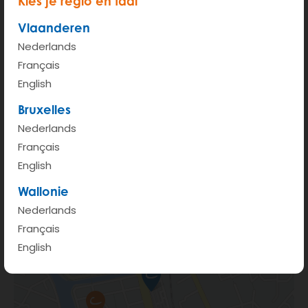
Kies je regio en taal
Vlaanderen
S Mini
Nederlands
Français
XL Monovolume-5+2pl
English
Bruxelles
XL Van Cargo - 3pl
Nederlands
Français
English
Wallonie
Nederlands
Français
English