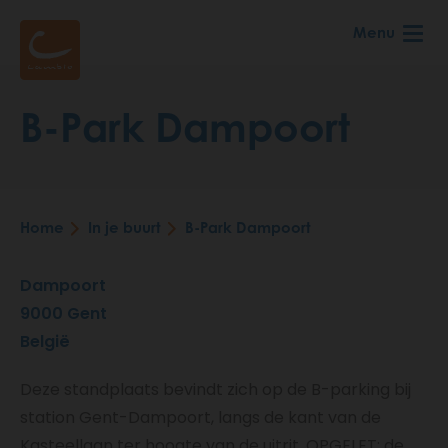
Skip
Menu
to
main
content
B-Park Dampoort
Home
In je buurt
B-Park Dampoort
Breadcrumb
Dampoort
9000
Gent
België
Deze standplaats bevindt zich op de B-parking bij
station Gent-Dampoort, langs de kant van de
Kasteellaan ter hoogte van de uitrit. OPGELET: de