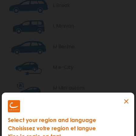
L Break
L Minivan
M Berline
M e-City
M Mini autom.
S e-cambio autom.
Select your region and language
Choisissez votre region et langue
S – Micro manu. 2+2pl