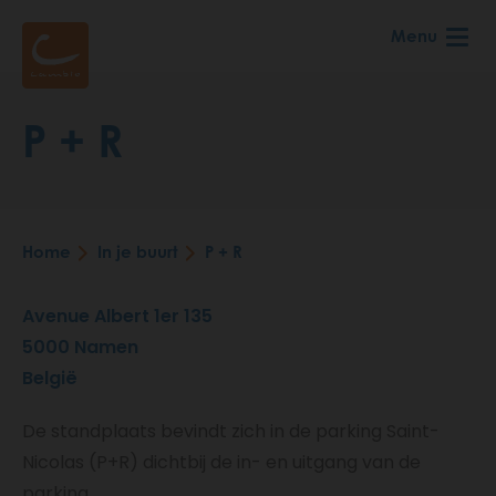
Skip
Menu
to
main
content
P + R
Home
In je buurt
P + R
Breadcrumb
Avenue Albert 1er 135
5000
Namen
België
De standplaats bevindt zich in de parking Saint-
Nicolas (P+R) dichtbij de in- en uitgang van de
parking.