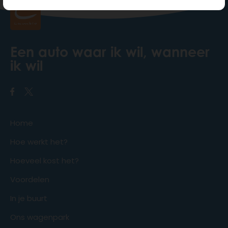
Een auto waar ik wil, wanneer
ik wil
Home
Hoe werkt het?
Hoeveel kost het?
Voordelen
In je buurt
Ons wagenpark