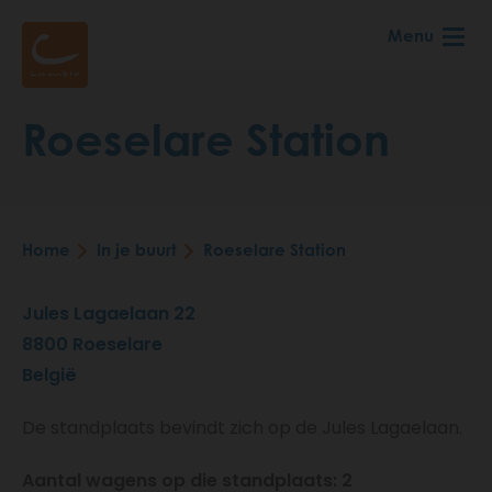
Skip
Menu
to
main
content
Roeselare Station
Home
In je buurt
Roeselare Station
Breadcrumb
Jules Lagaelaan 22
8800
Roeselare
België
De standplaats bevindt zich op de Jules Lagaelaan.
Aantal wagens op die standplaats: 2