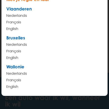
Vlaanderen
Nederlands
Français
English
200 m
Bruxelles
Terms of use
© 1987–2026 HERE, IGN
Nederlands
Français
Bekijken op Google Maps
English
Wallonie
Nederlands
Français
English
Een auto waar ik wil, wanneer
ik wil