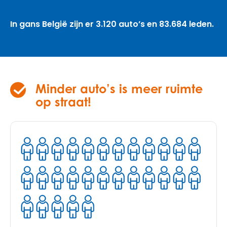
In gans België zijn er 3.120 auto’s en 83.684 leden.
Minder auto’s is meer ruimte
op straat!