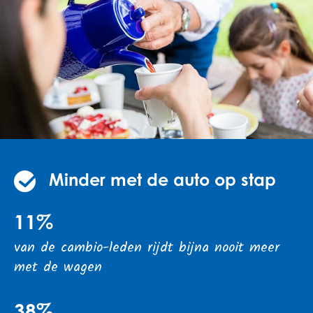
Minder met de auto op stap
11%
van de cambio-leden rijdt bijna nooit meer
met de wagen
38%