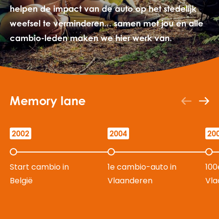
helpen de impact van de auto op het stedelijk
weefsel te verminderen... samen met jou en alle
cambio-leden maken we hier werk van.
Memory lane
2002
2004
20
Start cambio in
1e cambio-auto in
100
België
Vlaanderen
Vla