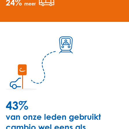
24%
meer
43%
van onze leden gebruikt
cambio wel eens als