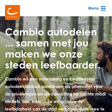
Skip
Menu
to
main
content
Cambio autodelen
... samen met jou
maken we onze
steden leefbaarder.
Cambio wil een volwaardig en kwaliteitsvol
autodeelaanbod aanbieden als alternatief voor
de privéwagen en als aanvulling op zachte modi
als fiets, bus, tram ... Zo wil cambio de
leefbaarheid van de stad verhogen door mee te