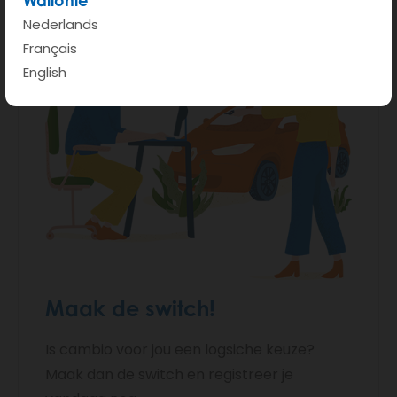
Nederlands
Français
English
Maak de switch!
Is cambio voor jou een logsiche keuze?
Maak dan de switch en registreer je