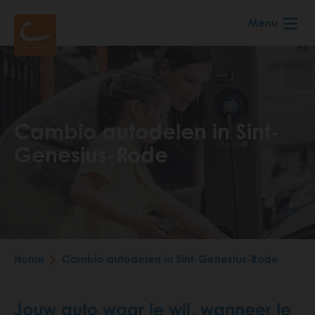
Skip
Menu
to
main
content
Cambio autodelen in Sint-
Genesius-Rode
Breadcrumb
Home
Cambio autodelen in Sint-Genesius-Rode
Jouw auto waar je wil, wanneer je