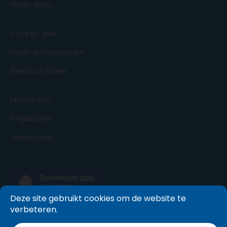
Open data
E-cargo bike
Lage-emissiezones
Elektrisch rijden
MyCambio
Registreren
cambioApp
Deze site gebruikt cookies om de website te
verbeteren.