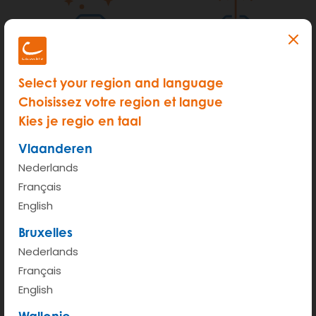
Nooit meer schoonmaken
Volledig verzekerd
Select your region and language
Choisissez votre region et langue
Kies je regio en taal
Vlaanderen
Nederlands
Pechverhelping
24u/7d bereikbaar
Français
English
Bruxelles
Nederlands
Français
Voordelig
English
Wallonie