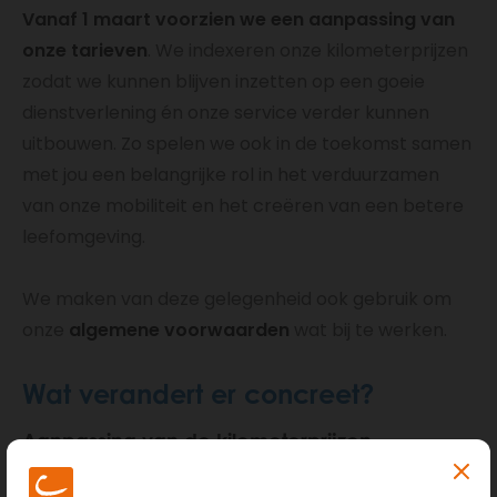
Vanaf 1 maart voorzien we een aanpassing van
onze tarieven
. We indexeren onze kilometerprijzen
zodat we kunnen blijven inzetten op een goeie
dienstverlening én onze service verder kunnen
uitbouwen. Zo spelen we ook in de toekomst samen
met jou een belangrijke rol in het verduurzamen
van onze mobiliteit en het creëren van een betere
leefomgeving.
We maken van deze gelegenheid ook gebruik om
onze
algemene voorwaarden
wat bij te werken.
Wat verandert er concreet?
Aanpassing van de kilometerprijzen
Veel kosten zoals wagens, diensten en lonen blijven