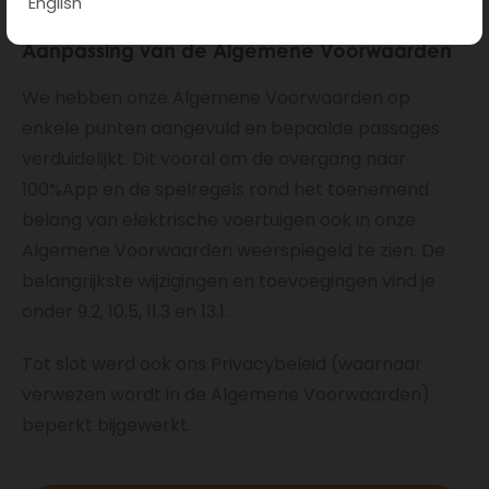
English
Aanpassing van de Algemene Voorwaarden
We hebben onze Algemene Voorwaarden op
enkele punten aangevuld en bepaalde passages
verduidelijkt. Dit vooral om de overgang naar
100%App en de spelregels rond het toenemend
belang van elektrische voertuigen ook in onze
Algemene Voorwaarden weerspiegeld te zien. De
belangrijkste wijzigingen en toevoegingen vind je
onder 9.2, 10.5, 11.3 en 13.1.
Tot slot werd ook ons Privacybeleid (waarnaar
verwezen wordt in de Algemene Voorwaarden)
beperkt bijgewerkt.