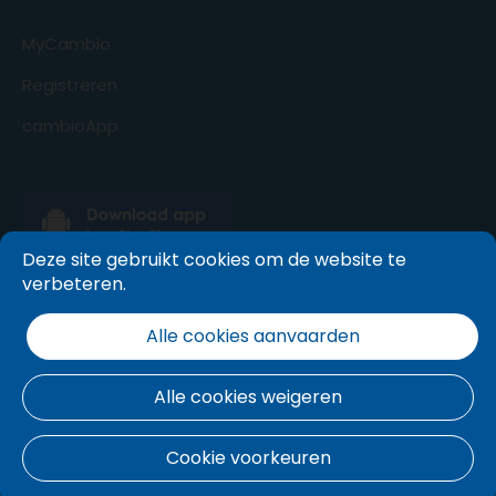
MyCambio
Registreren
cambioApp
Deze site gebruikt cookies om de website te
verbeteren.
Alle cookies aanvaarden
Alle cookies weigeren
Cookie voorkeuren
Algemene voorwaarden
.
Cookie beleid
.
Privacy policy
.