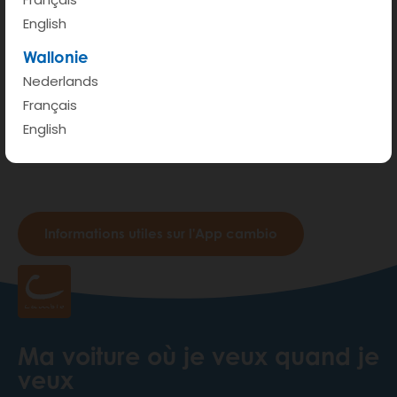
English
Wallonie
Nederlands
Français
English
Informations utiles sur l'App cambio
Ma voiture où je veux quand je
veux