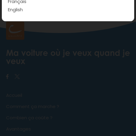
Français
normal vous sera facturé.
English
Ma voiture où je veux quand je
veux
Accueil
Comment ça marche ?
Combien ça coûte ?
Avantages