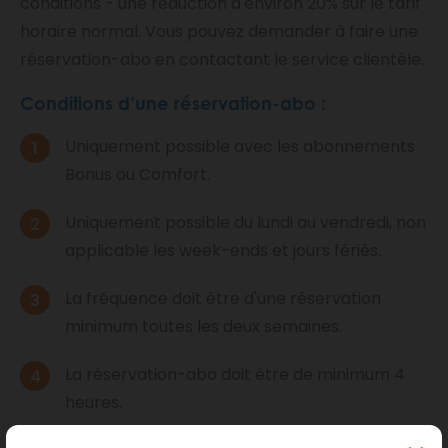
conditions - une réduction d'environ 20% sur le tarif
horaire normal. Vous pouvez demander à faire une
réservation-abo en contactant le service clientèle.
Conditions d’une réservation-abo :
Uniquement possible avec les abonnements
Bonus ou Comfort.
Uniquement possible du lundi au vendredi, non
applicable les week-ends et jours fériés.
La fréquence doit être d'une réservation
minimum toutes les deux semaines.
La réservation-abo doit être de minimum 4
heures.