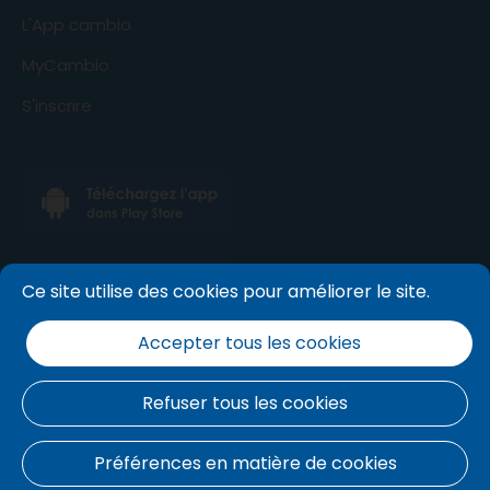
L'App cambio
MyCambio
S'inscrire
Ce site utilise des cookies pour améliorer le site.
Accepter tous les cookies
Refuser tous les cookies
Conditions générales
.
politique de cookies
.
Politique
Préférences en matière de cookies
de confidentialité
.