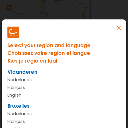
Select your region and language
Choisissez votre region et langue
Kies je regio en taal
Vlaanderen
Nederlands
ÉTAPE 2 : pas de correspondance à 100 % ?
Français
English
Si votre demande ne correspond pas à 100 % à la
Bruxelles
disponibilité de nos voitures, vous recevrez une liste
Nederlands
d'alternatives disponibles.
Français