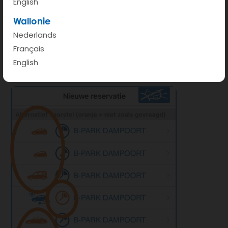
Si les symboles (classe de voiture, heure
English
souhaitée, lieu) sont en bleu, votre demande a
Wallonie
été satisfaite.
Nederlands
Si les symboles sont en orange, ils diffèrent de
Français
English
votre demande initiale.