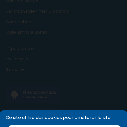
Maak de switch
Elektrisch rijden met E-cambio
Cadeaubon
Lage-Emissie Zones
L'App cambio
MyCambio
S'inscrire
Ce site utilise des cookies pour améliorer le site.