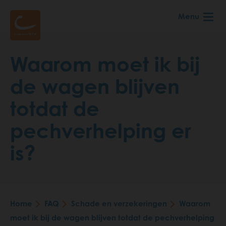
Skip
Menu
to
main
content
Waarom moet ik bij
de wagen blijven
totdat de
pechverhelping er
is?
Home
FAQ
Schade en verzekeringen
Waarom
Breadcrumb
moet ik bij de wagen blijven totdat de pechverhelping