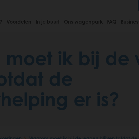
?
Voordelen
In je buurt
Ons wagenpark
FAQ
Busines
moet ik bij de
totdat de
elping er is?
ekeringen
Waarom moet ik bij de wagen blijven totdat de 