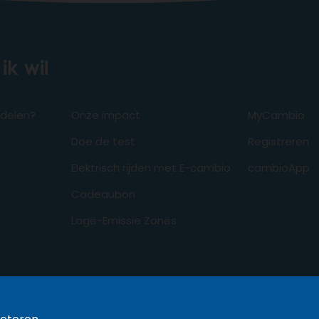
ik wil
odelen?
Onze impact
MyCambio
Doe de test
Registreren
Elektrisch rijden met E-cambio
cambioApp
Cadeaubon
Lage-Emissie Zones