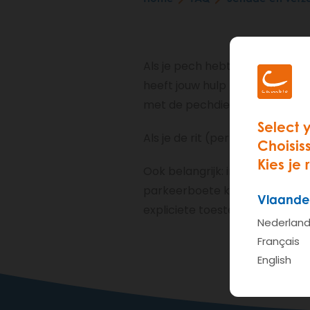
Breadcrumb
Als je pech hebt, is het belan
heeft jouw hulp nodig want ji
met de pechdienst. De pechver
Select 
Als je de rit (per ongeluk) he
Choisis
Kies je 
Ook belangrijk: indien je de w
parkeerboete krijgen. Hiervoor b
Vlaande
expliciete toestemming van ca
Nederlan
Français
English