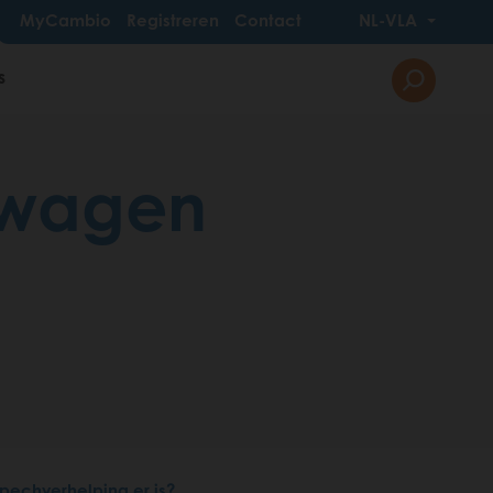
MyCambio
Registreren
Contact
NL-VLA
s
 wagen
pechverhelping er is?