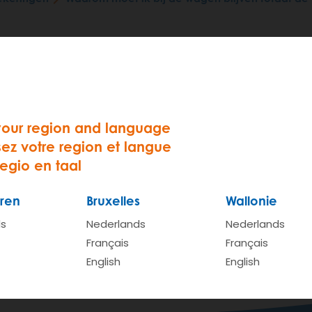
grijk om bij de wagen te blijven tot de pechverhelping aan
j staat in contact met cambio en houdt ons op de hoogte
helper kent ook het cambiosysteem niet (altijd).
your region and language
bt afgesloten, is de wagen geblokkeerd om opnieuw te star
sez votre region et langue
regio en taal
agen zou achterlaten op een niet-reglementaire parkeerpl
lijf jij verantwoordelijk. Blijf daarom altijd bij de wagen d
ren
Bruxelles
Wallonie
mbio mag je het voertuig verlaten.
ds
Nederlands
Nederlands
Français
Français
English
English