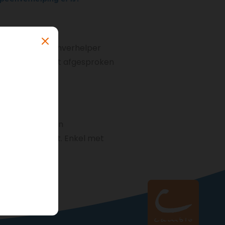
wezig is. De pechverhelper
 van wat er wordt afgesproken
ten.
aats, kan je een
ie in panne staat. Enkel met