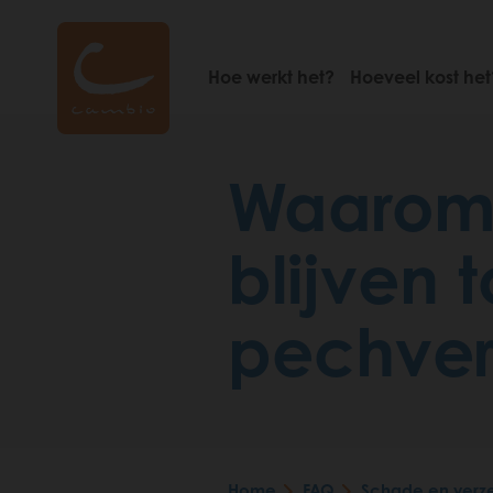
Skip
to
main
Hoe werkt het?
Hoeveel kost het
content
Waarom 
blijven 
pechverh
Home
FAQ
Schade en verz