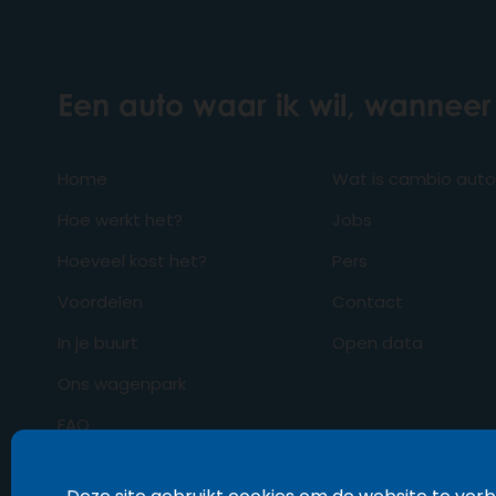
Een auto waar ik wil, wanneer 
Home
Wat is cambio aut
Hoe werkt het?
Jobs
Hoeveel kost het?
Pers
Voordelen
Contact
In je buurt
Open data
Ons wagenpark
FAQ
Business