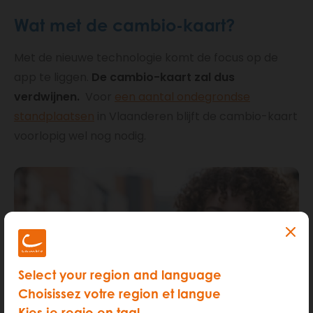
Wat met de cambio-kaart?
Met de nieuwe technologie komt de focus op de
app te liggen.
De cambio-kaart zal dus
verdwijnen.
Voor
een aantal ondegrondse
standplaatsen
in Vlaanderen blijft de cambio-kaart
voorlopig wel nog nodig.
Select your region and language
Choisissez votre region et langue
Kies je regio en taal