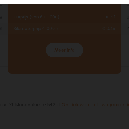
Uurprijs (van 6u - 00u)
€ 4.1
.8
U
Kilometerprijs < 100km
€ 0.45
51
K
Meer info
lasse XL Monovolume-5+2pl.
Ontdek waar alle wagens in de