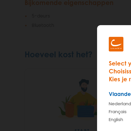
Bijkomende eigenschappen
5-deurs
Bluetooth
Hoeveel kost het?
Select 
Choisis
Kies je 
Vlaande
Nederlan
Français
English