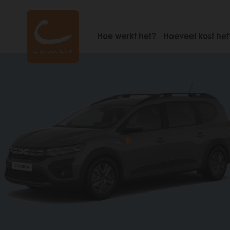
Skip
to
main
Hoe werkt het?
Hoeveel kost het
content