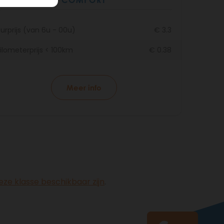
COMFORT
urprijs (van 6u - 00u)
€ 3.3
ilometerprijs < 100km
€ 0.38
Meer info
ze klasse beschikbaar zijn
.