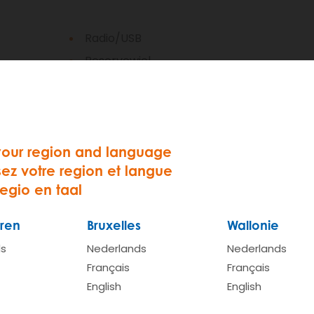
Radio/USB
Reservewiel
your region and language
sez votre region et langue
regio en taal
ren
Bruxelles
Wallonie
ds
Nederlands
Nederlands
Français
Français
English
English
BONUS