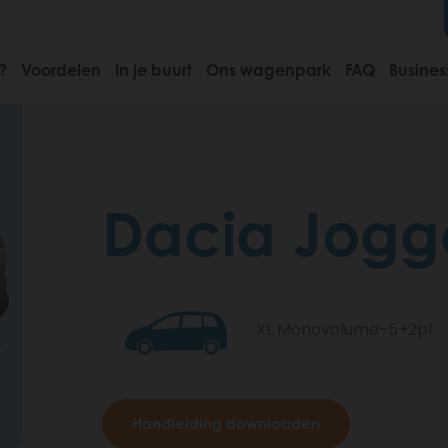
?
Voordelen
In je buurt
Ons wagenpark
FAQ
Busines
Dacia Jogg
XL Monovolume-5+2pl
Handleiding downloaden