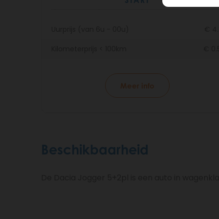
START
Uurprijs (van 6u - 00u)
€ 4
Kilometerprijs < 100km
€ 0.
Meer info
Beschikbaarheid
De Dacia Jogger 5+2pl is een auto in wagenk