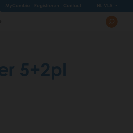
MyCambio
Registreren
Contact
NL-VLA
s
er 5+2pl