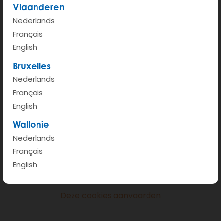
Vlaanderen
Nederlands
Français
English
Bruxelles
Nederlands
Français
English
Je moet de cookies voor video's van
YouTube of Vimeo aanvaarden om deze
Wallonie
inhoud te kunnen bekijken.
Nederlands
Français
English
ALLE COOKIES AANVAARDEN
Deze cookies aanvaarden