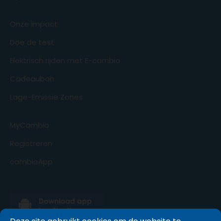
Onze impact
Doe de test
Elektrisch rijden met E-cambio
Cadeaubon
Lage-Emissie Zones
MyCambio
Registreren
cambioApp