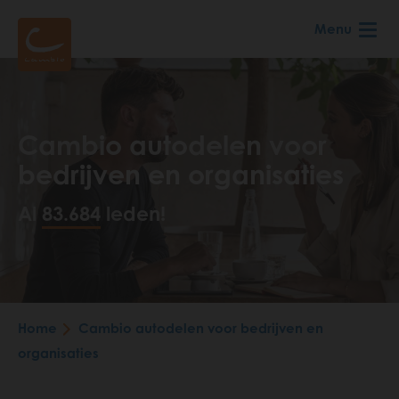
Skip
Menu
to
main
content
Cambio autodelen voor
bedrijven en organisaties
Al
83.684
leden!
Breadcrumb
Home
Cambio autodelen voor bedrijven en
organisaties