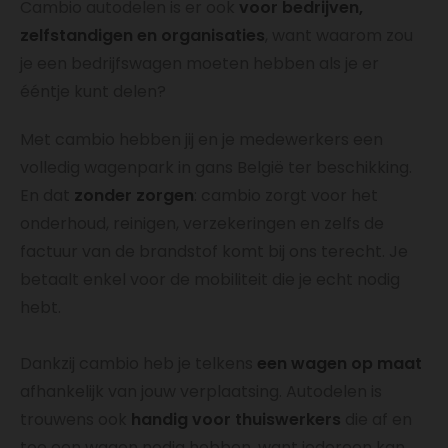
Cambio autodelen is er ook
voor bedrijven,
zelfstandigen en organisaties
, want waarom zou
je een bedrijfswagen moeten hebben als je er
ééntje kunt delen?
Met cambio hebben jij en je medewerkers een
volledig wagenpark in gans België ter beschikking.
En dat
zonder zorgen
: cambio zorgt voor het
onderhoud, reinigen, verzekeringen en zelfs de
factuur van de brandstof komt bij ons terecht.
Je
betaalt enkel voor de mobiliteit die je echt nodig
hebt.
Dankzij cambio heb je
telkens
een wagen op maat
afhankelijk van jouw verplaatsing.
Autodelen is
trouwens ook
handig
voor thuiswerkers
die af en
toe een wagen nodig hebben, want iedereen kan