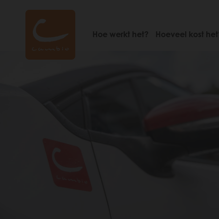
Skip
to
main
Hoe werkt het?
Hoeveel kost het
content