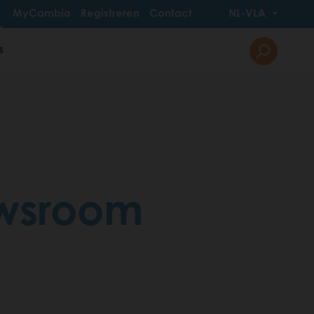
MyCambio
Registreren
Contact
NL-VLA
s
wsroom