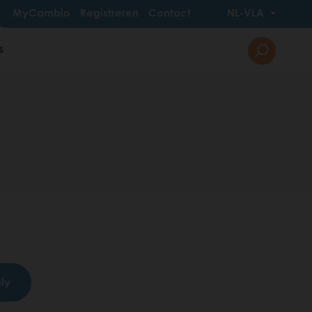
MyCambio
Registreren
Contact
NL-VLA
s