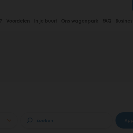
?
Voordelen
In je buurt
Ons wagenpark
FAQ
Busines