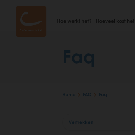
Skip
to
main
Hoe werkt het?
Hoeveel kost het
content
Faq
Home
FAQ
Faq
Breadcrumb