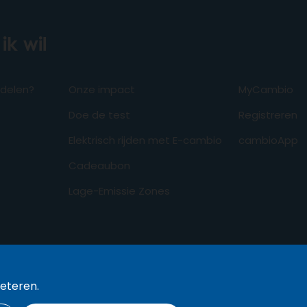
ik wil
odelen?
Onze impact
MyCambio
Doe de test
Registreren
Elektrisch rijden met E-cambio
cambioApp
Cadeaubon
Lage-Emissie Zones
beteren.