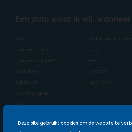
Een auto waar ik wil, wanneer 
Home
Wat is cambio aut
Hoe werkt het?
Jobs
Hoeveel kost het?
Pers
Voordelen
Contact
In je buurt
Open data
Ons wagenpark
FAQ
Business
Deze site gebruikt cookies om de website te ver