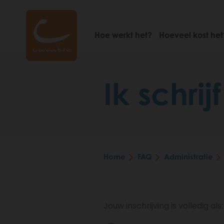
Skip
to
main
Hoe werkt het?
Hoeveel kost het
content
Ik schri
Home
FAQ
Administratie
Breadcrumb
Jouw inschrijving is volledig als: