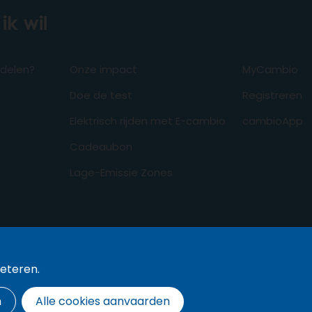
ik wil
odelen?
Onze impact
MyCambio
Doe de test
Registreren
Elektrisch rijden met E-cambio
cambioApp
Cadeaubon
Lage-Emissie Zones
beteren.
n
Alle cookies aanvaarden