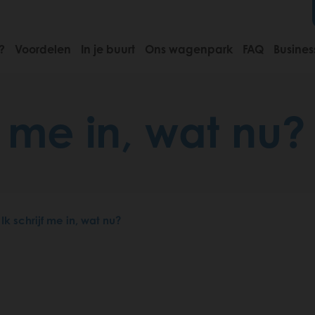
?
Voordelen
In je buurt
Ons wagenpark
FAQ
Busines
jf me in, wat nu?
Ik schrijf me in, wat nu?