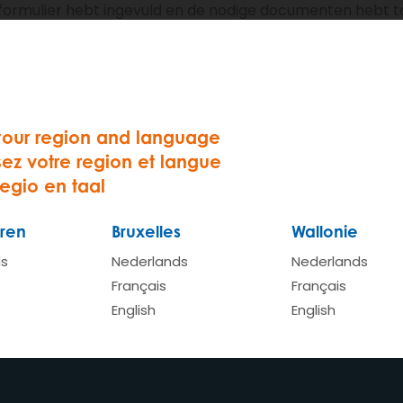
ngsformulier hebt ingevuld en de nodige documenten hebt
jdrage en instapkost hebben ontvangen
orende quiz succesvol hebt afgerond
your region and language
 gegevens persoonlijk. We doen ons best je zo snel mogel
sez votre region et langue
nkele werkdagen.
regio en taal
hrijving? Neem dan even contact op met
de klantendienst
.
ren
Bruxelles
Wallonie
ds
Nederlands
Nederlands
Français
Français
English
English