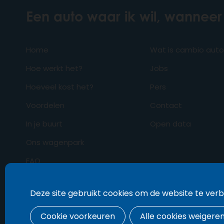
Een auto waar ik wil, wanneer 
Home
Wat is cambio aut
Hoe werkt het?
Jobs
Hoeveel kost het?
Pers
Voordelen
Contact
In je buurt
Open data
Ons wagenpark
FAQ
Business
Deze site gebruikt cookies om de website te ver
Cookie voorkeuren
Alle cookies weigere