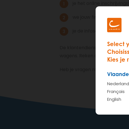
je het online inschrijvi
we jouw financieringsbi
je de infosessie en bijh
Select 
De klantendienst controleer je
Choisis
wagens. Reken op maximum e
Kies je 
Heb je vragen rond jouw insc
Vlaande
Nederlan
Français
English