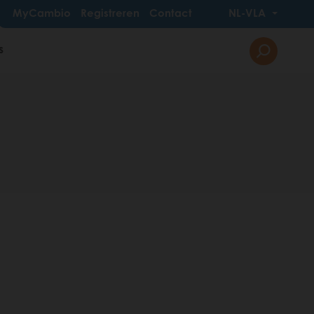
MyCambio
Registreren
Contact
NL-VLA
s