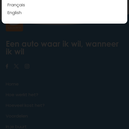
100% App, hoe zit dat?
Français
English
Een auto waar ik wil, wanneer
ik wil
Home
Hoe werkt het?
Hoeveel kost het?
Voordelen
In je buurt