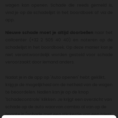
wagen kan openen. Schade die reeds gemeld is,
vind je op de schadelijst in het boordboek of via de
app.
Nieuwe schade moet je altijd doorbellen
naar het
callcenter (+32 2 505 40 40) en noteren op de
schadelijst in het boordboek. Op deze manier kan je
niet verantwoordelijk worden gesteld voor schade
veroorzaakt door iemand anders.
Nadat je in de app op 'Auto openen' hebt geklikt,
krijg je de mogelijkheid om de netheid van de wagen
te beoordelen. Nadien kan je op de knop
'Schadecontrole' klikken. Je krijgt een overzicht van
schade op de auto waarvan cambio al van op de
hoogte is (schade met een stickertje van een triest