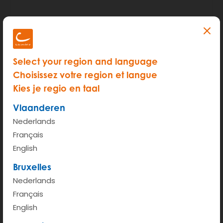
Select your region and language
Choisissez votre region et langue
Krijg je de laadkabel niet los? Druk dan op het
Kies je regio en taal
ontgrendelknopje naast het stuur.
Vlaanderen
Als je ready ziet verschijnen, staat de wagen aan
Nederlands
en kan je vertrekken. Zet de wagen zeker uit op
Français
je tussenstop.
English
Krijg je de laadkabel niet in het stopcontact van
Bruxelles
de wagen? Druk dan op het ontgrendelknopje
Nederlands
naast het stuur en duw de laadkabel goed in de
Français
English
wagen.