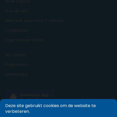
Onze impact
Doe de test
Elektrisch rijden met E-cambio
Cadeaubon
Lage-Emissie Zones
MyCambio
Registreren
cambioApp
Deze site gebruikt cookies om de website te
verbeteren.