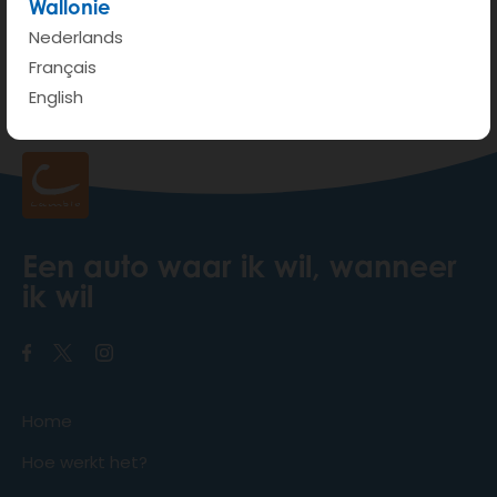
Wallonie
Check zeker op het dashboard van de wagen of
Nederlands
de wagen aan het laden is vooraleer je de wagen
Français
afsluit. Als je de resterende laadtijd ziet, dan is de
English
wagen effectief aan het laden.
Een auto waar ik wil, wanneer
ik wil
Home
Hoe werkt het?