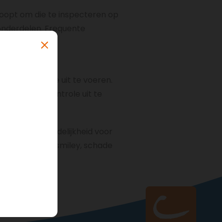
loopt om die te inspecteren op
onderdelen. Frequente
e donker om een
m de controle uit te voeren.
aats om de controle uit te
 je verantwoordelijkheid voor
schade met een smiley, schade