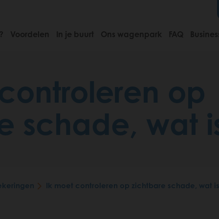
?
Voordelen
In je buurt
Ons wagenpark
FAQ
Busines
controleren op
e schade, wat i
ekeringen
Ik moet controleren op zichtbare schade, wat i