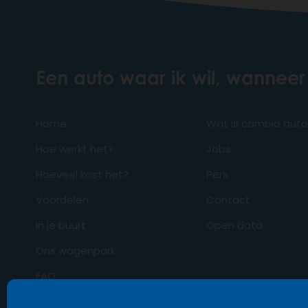
Een auto waar ik wil, wanneer 
Home
Wat is cambio aut
Hoe werkt het?
Jobs
Hoeveel kost het?
Pers
Voordelen
Contact
In je buurt
Open data
Ons wagenpark
FAQ
Business