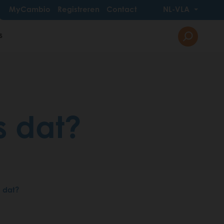
MyCambio
Registreren
Contact
NL-VLA
s
s dat?
s dat?