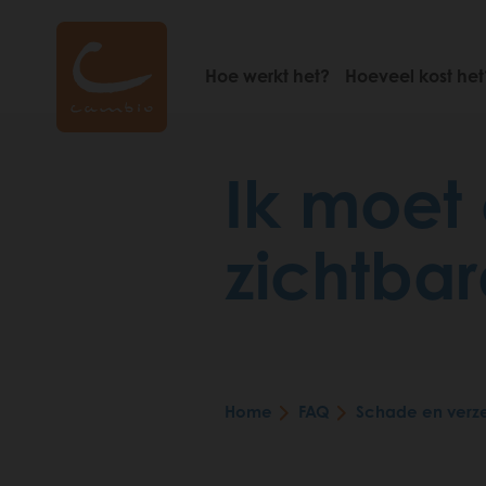
Skip
to
main
Hoe werkt het?
Hoeveel kost het
content
Ik moet 
zichtbar
Home
FAQ
Schade en verz
Breadcrumb