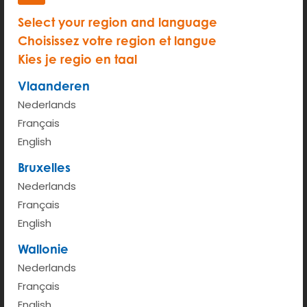
Select your region and language
Choisissez votre region et langue
START
Kies je regio en taal
Uurprijs (van 6u - 00u)
€ 3.5
Vlaanderen
Nederlands
Kilometerprijs < 100km
€ 0.45
Français
English
Meer info
Bruxelles
Nederlands
Français
English
Wallonie
Nederlands
Français
English