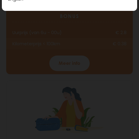
BONUS
Uurprijs (van 6u - 00u)
€ 2.8
Kilometerprijs < 100km
€ 0.38
Meer info