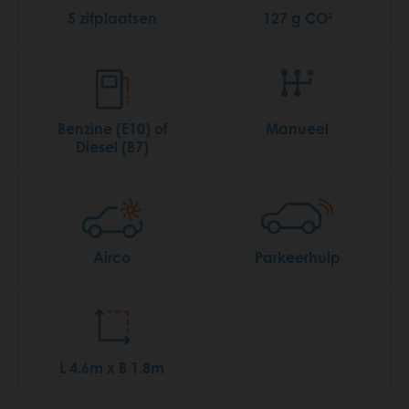
5 zitplaatsen
127 g CO²
Benzine (E10) of
Manueel
Diesel (B7)
Airco
Parkeerhulp
L 4.6m x B 1.8m