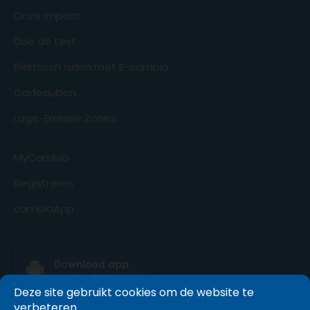
Onze impact
Doe de test
Elektrisch rijden met E-cambio
Cadeaubon
Lage-Emissie Zones
MyCambio
Registreren
cambioApp
Deze site gebruikt cookies om de website te
verbeteren.