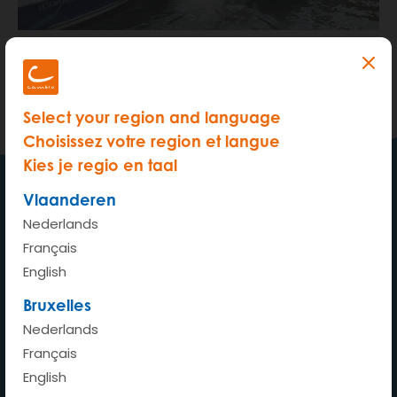
Bestandsgrootte
2.44 MB
Title Text
Select your region and language
cambio navigue?
Choisissez votre region et langue
Kies je regio en taal
Vlaanderen
Een auto waar ik wil, wanneer
Nederlands
ik wil
Français
English
Bruxelles
Nederlands
Home
Français
English
Hoe werkt het?