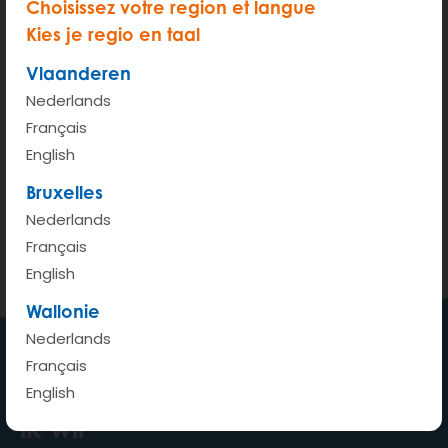
Choisissez votre region et langue
Kies je regio en taal
Vlaanderen
Nederlands
Français
200 m
English
Terms of use
© 1987–2026 HERE, IGN
Bruxelles
Nederlands
Bekijken op Google Maps
Français
English
Wallonie
Nederlands
Français
English
Een auto waar ik wil, wanneer
ik wil