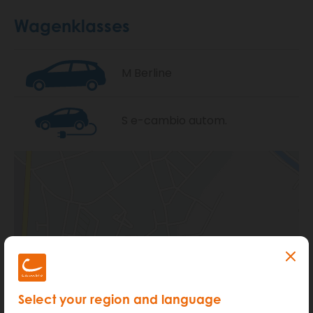
Wagenklasses
M Berline
S e-cambio autom.
Select your region and language