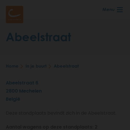
Skip
Menu
to
main
content
Abeelstraat
Home
In je buurt
Abeelstraat
Breadcrumb
Abeelstraat 6
2800
Mechelen
België
Deze standplaats bevindt zich in de Abeelstraat.
Aantal wagens op deze standplaats: 2