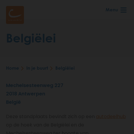
Skip
Menu
to
main
content
Belgiëlei
Home
In je buurt
Belgiëlei
Breadcrumb
Mechelsesteenweg 227
2018
Antwerpen
België
Deze standplaats bevindt zich op een
autodeelhub
op de hoek van de Belgiëlei en de
Mechelsesteenweg ter hoogte van