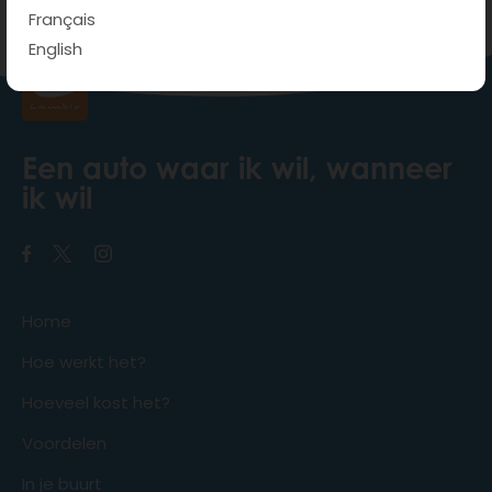
Français
English
Een auto waar ik wil, wanneer
ik wil
Home
Hoe werkt het?
Hoeveel kost het?
Voordelen
In je buurt