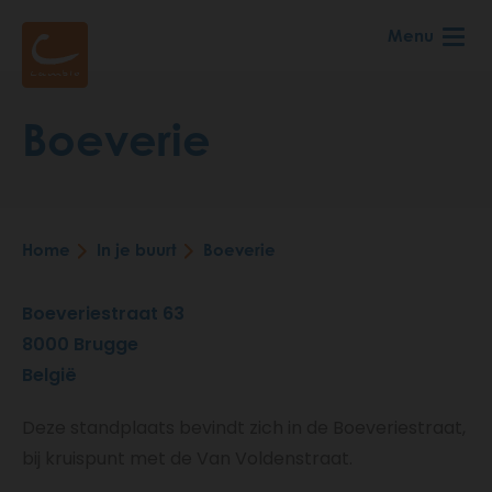
Skip
Menu
to
main
content
Boeverie
Home
In je buurt
Boeverie
Breadcrumb
Boeveriestraat 63
8000
Brugge
België
Deze standplaats bevindt zich in de Boeveriestraat,
bij kruispunt met de Van Voldenstraat.