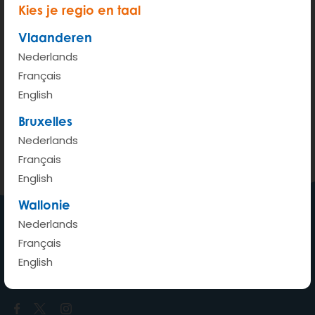
Kies je regio en taal
Vlaanderen
Nederlands
200 m
Français
Terms of use
© 1987–2026 HERE
English
Bruxelles
Bekijken op Google Maps
Nederlands
Français
English
Wallonie
Nederlands
Français
Een auto waar ik wil, wanneer
English
ik wil