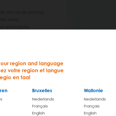
dt zich op de parking
hts naast
ast elektrische
plaats: 1
your region and language
sez votre region et langue
regio en taal
ren
Bruxelles
Wallonie
ds
Nederlands
Nederlands
Bekijken op Google 
Français
Français
English
English