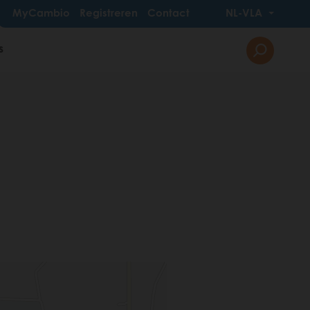
MyCambio
Registreren
Contact
NL-VLA
s