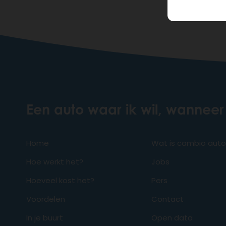
Een auto waar ik wil, wanneer 
Home
Wat is cambio aut
Hoe werkt het?
Jobs
Hoeveel kost het?
Pers
Voordelen
Contact
In je buurt
Open data