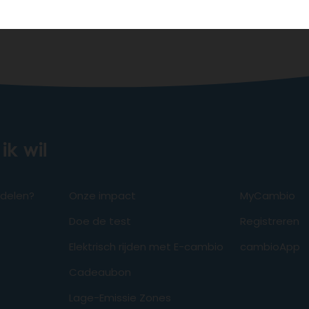
ik wil
odelen?
Onze impact
MyCambio
Doe de test
Registreren
Elektrisch rijden met E-cambio
cambioApp
Cadeaubon
Lage-Emissie Zones