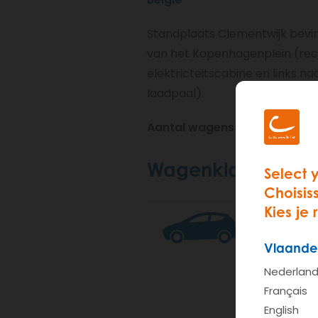
Standplaats Clementwijk bevin
van het Kopenhagenplein (rec
elektricteitscabine en links na
laadpaal).
Aantal wagens op deze stand
Wagenklasses
Select 
Choisis
Kies je 
S Mini
Vlaande
Nederlan
Français
English