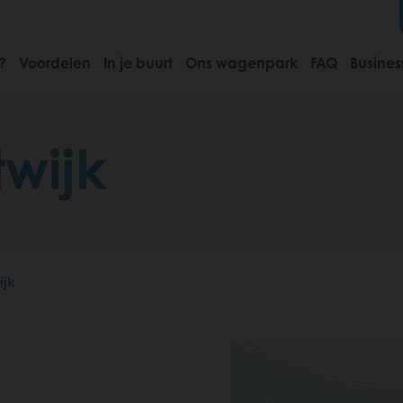
?
Voordelen
In je buurt
Ons wagenpark
FAQ
Busines
wijk
ijk