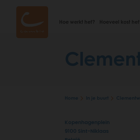
Skip
to
main
Hoe werkt het?
Hoeveel kost het
content
Clement
Home
In je buurt
Clementw
Breadcrumb
Kopenhagenplein
9100
Sint-Niklaas
België