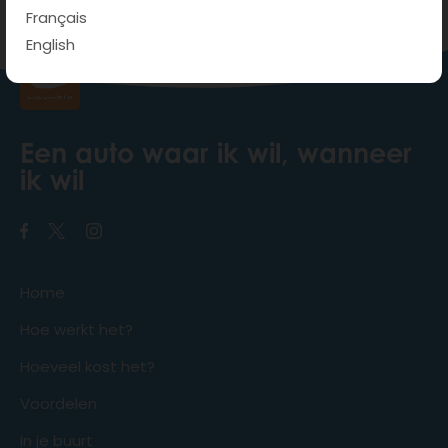
Français
English
Een auto waar ik wil, wanneer
ik wil
Home
Hoe werkt het?
Hoeveel kost het?
Voordelen
In je buurt