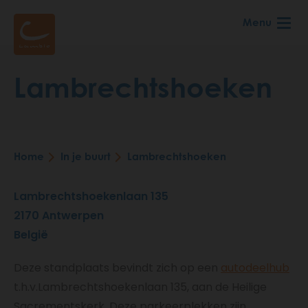
Skip
Menu
to
main
content
Lambrechtshoeken
Home
In je buurt
Lambrechtshoeken
Breadcrumb
Lambrechtshoekenlaan 135
2170
Antwerpen
België
Deze standplaats bevindt zich op een
autodeelhub
t.h.v.Lambrechtshoekenlaan 135, aan de Heilige
Sacrementskerk. Deze parkeerplekken zijn