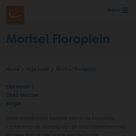
Skip
Menu
to
main
content
Mortsel Floraplein
Home
In je buurt
Mortsel Floraplein
Breadcrumb
Floralaan 3
2640
Mortsel
België
Deze standplaats bevindt zich in de Floralaan.
Parkeren in de richting van de Mechelsesteenweg,
draaien kan op het einde van de straat.