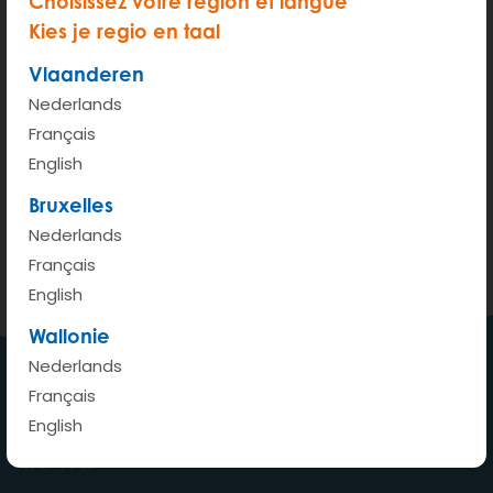
Choisissez votre region et langue
Kies je regio en taal
Vlaanderen
Nederlands
Français
200 m
English
Terms of use
© 1987–2026 HERE, IGN
Bruxelles
Bekijken op Google Maps
Nederlands
Français
English
Wallonie
Nederlands
Français
Een auto waar ik wil, wanneer
English
ik wil