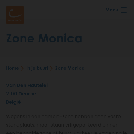
Skip
Menu
to
main
content
Zone Monica
Home
In je buurt
Zone Monica
Breadcrumb
Van Den Hautelei
2100
Deurne
België
Wagens in een cambio-zone hebben geen vaste
standplaats, maar staan vrij geparkeerd binnen
een bepaalde zone of buurt. Parkeer je wagen na je