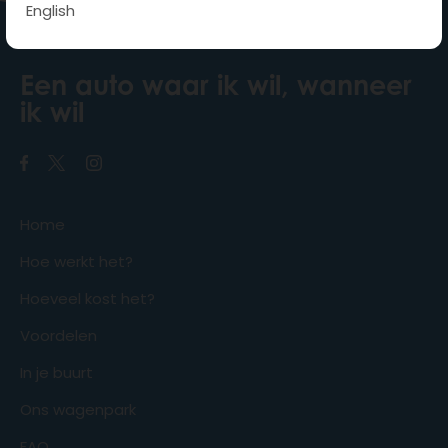
English
Een auto waar ik wil, wanneer
ik wil
Home
Hoe werkt het?
Hoeveel kost het?
Voordelen
In je buurt
Ons wagenpark
FAQ