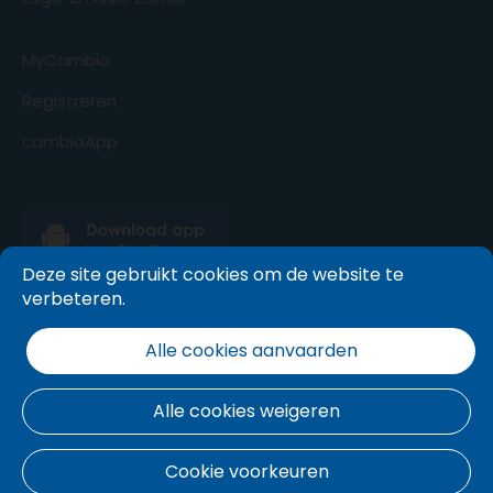
MyCambio
Registreren
cambioApp
Deze site gebruikt cookies om de website te
verbeteren.
Alle cookies aanvaarden
Alle cookies weigeren
Cookie voorkeuren
Algemene voorwaarden
.
Cookie beleid
.
Privacy policy
.