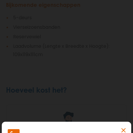
Bijkomende eigenschappen
5-deurs
Vierseizoensbanden
Reservewiel
Laadvolume (Lengte x Breedte x Hoogte):
109x119x111cm
Hoeveel kost het?