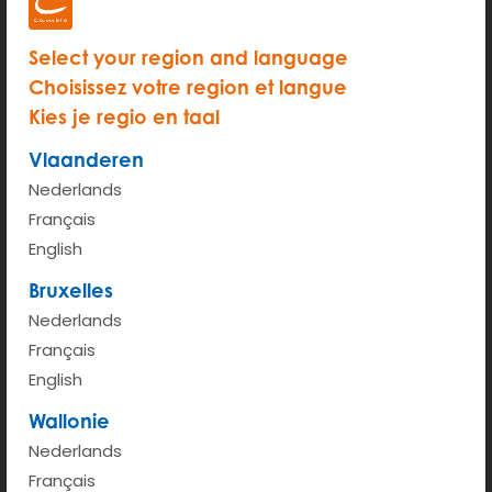
Select your region and language
Choisissez votre region et langue
Kies je regio en taal
START
Vlaanderen
Uurprijs (van 6u - 00u)
€ 3.5
Nederlands
Kilometerprijs < 100km
€ 0.45
Français
English
Meer info
Bruxelles
Nederlands
Français
English
Wallonie
Nederlands
Français