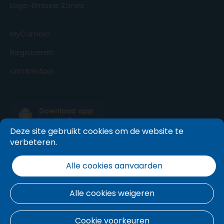
Lage-Emissie Zones
MyCambio
Registreren
cambioApp
Deze site gebruikt cookies om de website te
verbeteren.
Alle cookies aanvaarden
Alle cookies weigeren
Cookie voorkeuren