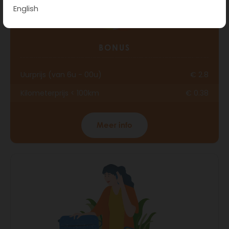
English
BONUS
Uurprijs (van 6u - 00u)
€ 2.8
Kilometerprijs < 100km
€ 0.38
Meer info