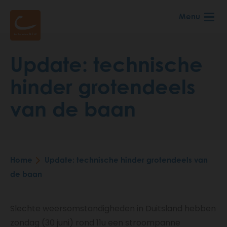
Skip
Menu
to
main
content
Update: technische
hinder grotendeels
van de baan
Home
Update: technische hinder grotendeels van
Breadcrumb
de baan
Slechte weersomstandigheden in Duitsland hebben
zondag (30 juni) rond 11u een stroompanne