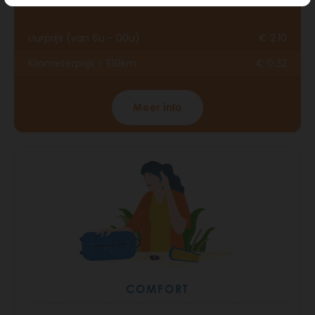
BONUS
Uurprijs (van 6u - 00u)
€ 2.10
Kilometerprijs < 100km
€ 0.32
Meer info
COMFORT