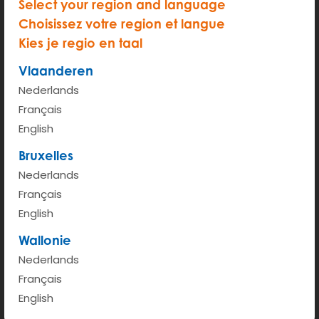
Select your region and language
START
Choisissez votre region et langue
Kies je regio en taal
Uurprijs (van 6u - 00u)
€ 2.35
Vlaanderen
Kilometerprijs < 100km
€ 0.41
Nederlands
Français
Meer info
English
Bruxelles
Nederlands
Français
English
Wallonie
Nederlands
Français
English