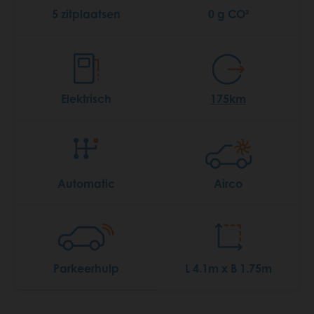
5 zitplaatsen
0 g CO²
Elektrisch
175km
Automatic
Airco
Parkeerhulp
L 4.1m x B 1.75m